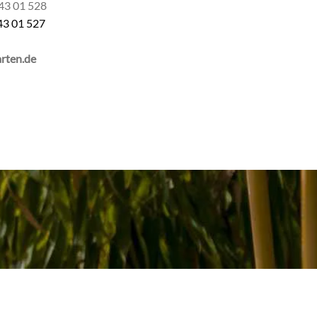
 43 01 528
 43 01 527
rten.de